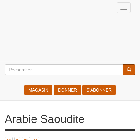
Aller
Toggle
au
naviga
Internationale
contenu
principal
des
Résistant(e)s
à
la
Rechercher
Reche
Search
Guerre
MAGASIN
DONNER
S'ABONNER
Arabie Saoudite