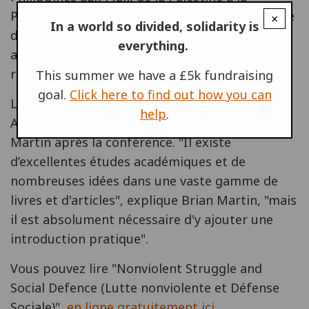
Pologne, du Guatemala, de l'Inde et de l'Afrique
×
In a world so divided, solidarity is
du Sud parlent de leurs expériences récentes
everything.
aussi bien du pouvoir populaire que de la
répression de l'Etat.
This summer we have a £5k fundraising
goal.
Click here to find out how you can
La seconde moitié du livre - Défense Sociale:
help
.
Arguments et Actions - a été écrit par Brian
Martin après la conférence. "Il existe
d’excellentes études académiques et de
nombreuses idées dans une vaste gamme de
livres et d'articles", explique Brian Martin, "mais
il est absolument nécessaire d'y ajouter une
introduction pratique".
Vous pouvez lire "Nonviolent Struggle and
Social Defence (Lutte nonviolente et Défense
Sociale)",
en ligne gratuitement ici
.