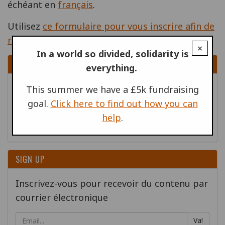
échéant en
français
.
Utilisez
ce formulaire pour vous inscrire afin de
recevoir des e-mails.
×
In a world so divided, solidarity is
DONATE
everything.
Aidez-nous à soutenir l'action antimilitariste
This summer we have a £5k fundraising
à travers le monde!
goal.
Click here to find out how you can
help
.
Donner
SIGN UP
Inscrivez-vous pour recevoir du contenu par
courrier électronique
Va!