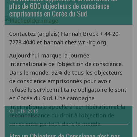
plus de 600 objecteurs de conscience
Lire la suite
emprisonnés en Corée du Sud
Contactez (anglais) Hannah Brock + 44-20-
7278 4040 et hannah chez wri-irg.org
Aujourd’hui marque la Journée
internationale de l’objection de conscience.
Dans le monde, 92% de tous les objecteurs
de conscience emprisonnés pour avoir
refusé le service militaire obligatoire le sont
en Corée du Sud. Une campagne
internationale appelle à leur libération et la
03 JUIN 2015
reconnaissance du droit à l’objection de
conscience partout dans le monde.
Etre un Objecteur de Conscience n’est pas