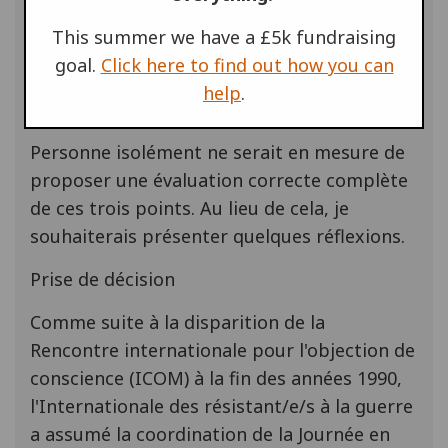
Programme/Formation/Action : comment
This summer we have a £5k fundraising
répondre aux besoins du groupe local hôte
goal.
Click here to find out how you can
mais aussi des participant/e/s
help
.
internationaux ?
Personne isolément ne serait en mesure de
proposer une évaluation correcte complète
de ces trois points. Au lieu de cela, je
souhaiterais présenter quelques réflexions.
Prise de décision
Comme suite à la disparition de la
Rencontre internationale pour l'objection de
conscience (ICOM) à la fin des années 1990,
l'Internationale des résistant/e/s à la guerre
a assumé la coordination de la Journée en