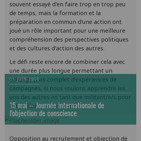
souvent essayé d'en faire trop en trop peu
de temps, mais la formation et la
préparation en commun d'une action ont
joué un rôle important pour une meilleure
compréhension des perspectives politiques
et des cultures d'action des autres.
Le défi reste encore de combiner cela avec
une durée plus longue permettant un
échange plus complet d'expériences de
01 JUIN 2008
campagnes, si nous voulons apprendre les
uns des autres en tant que militant/e/s pour
15 mai – Journée internationale de
l'objection de conscience.
l'objection de conscience
Opposition au recrutement et objection de