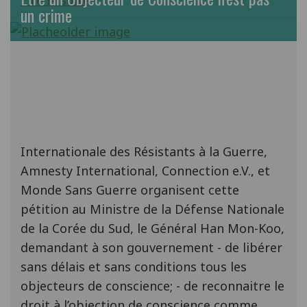
Lire la suite
un crime
Internationale des Résistants à la Guerre,
Amnesty International, Connection e.V., et
Monde Sans Guerre organisent cette
pétition au Ministre de la Défense Nationale
de la Corée du Sud, le Général Han Mon-Koo,
demandant à son gouvernement - de libérer
sans délais et sans conditions tous les
objecteurs de conscience; - de reconnaitre le
droit à l’objection de conscience comme