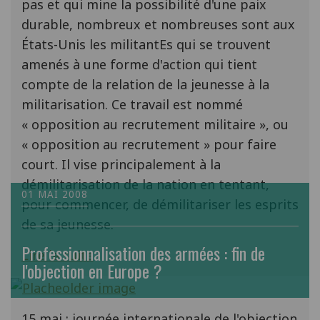
pas et qui mine la possibilité d'une paix
durable, nombreux et nombreuses sont aux
États-Unis les militantEs qui se trouvent
amenés à une forme d'action qui tient
compte de la relation de la jeunesse à la
militarisation. Ce travail est nommé
« opposition au recrutement militaire », ou
« opposition au recrutement » pour faire
court. Il vise principalement à la
démilitarisation de la nation en tentant,
01 MAI 2008
pour commencer, de démilitariser les esprits
de sa jeunesse.
Professionnalisation des armées : fin de
Lire la suite
l'objection en Europe ?
15 mai : journée internationale de l'objection