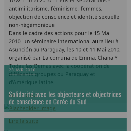
10 & 11 mai 2010 : Liens et séparations -
antimilitarisme, féminisme, femmes,
objection de conscience et identité sexuelle
non-hégémonique
Dans le cadre des actions pour le 15 Mai
2010, un séminaire international aura lieu à
Asunción au Paraguay, les 10 et 11 Mai 2010,
organisé par La comuna de Emma, Chana Y
Todas las Demas avec la coopération de
28 AVR 2010
différents groupes du Paraguay et
d'Amérique latine.
Solidarité avec les objecteurs et objectrices
Lire la suite
de conscience en Corée du Sud
Lire la suite