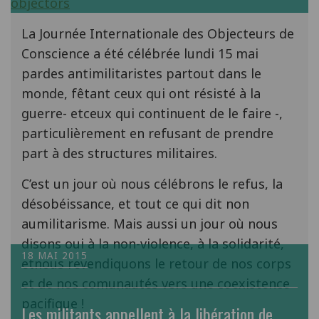
La Journée Internationale des Objecteurs de
Conscience a été célébrée lundi 15 mai
pardes antimilitaristes partout dans le
monde, fêtant ceux qui ont résisté à la
guerre- etceux qui continuent de le faire -,
particulièrement en refusant de prendre
part à des structures militaires.
C’est un jour où nous célébrons le refus, la
désobéissance, et tout ce qui dit non
aumilitarisme. Mais aussi un jour où nous
disons oui à la non-violence, à la solidarité,
18 MAI 2015
etnous revendiquons le retour de nos corps
et de nos comunautés vers une coexistence
pacifique !
Les militants appellent à la libération de