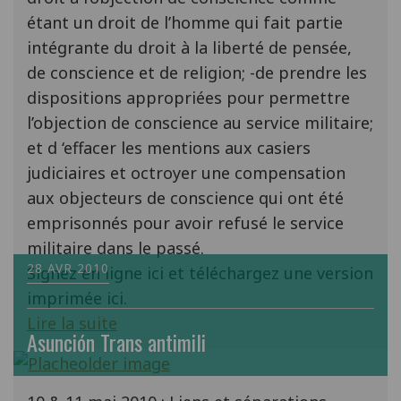
étant un droit de l’homme qui fait partie
intégrante du droit à la liberté de pensée,
de conscience et de religion; -de prendre les
dispositions appropriées pour permettre
l’objection de conscience au service militaire;
et d ‘effacer les mentions aux casiers
judiciaires et octroyer une compensation
aux objecteurs de conscience qui ont été
emprisonnés pour avoir refusé le service
militaire dans le passé.
28 AVR 2010
Signez en ligne ici et téléchargez une version
imprimée ici.
Lire la suite
Asunción Trans antimili