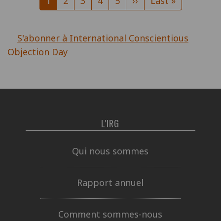
Page
1
Page
2
Page
3
Page
4
Page
5
Page
››
Dernière
Last »
courante
suivante
page
S'abonner à International Conscientious
Objection Day
L'IRG
Qui nous sommes
Rapport annuel
Comment sommes-nous