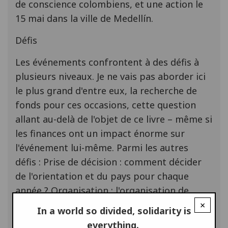
de conscience colombiens, et une action le
15 mai dans la ville de Medellín.
Défis
Les événements confrontent à des défis à
plusieurs niveaux. Je ne vais pas aborder ici
le plus grand d'entre eux, la recherche de
fonds pour ces occasions, cette question
allant au-delà de l'objet de ce livre – même si
les finances ont un impact énorme sur
l'événement lui-même. Parmi les autres
défis : Prise de décision : comment décider
de l'orientation et du pays pour chaque
année ? Organisation : l'organisation de
l'événement en coopération entre le bureau
×
In a world so divided, solidarity is
de l'IRG et le groupe local hôte.
everything.