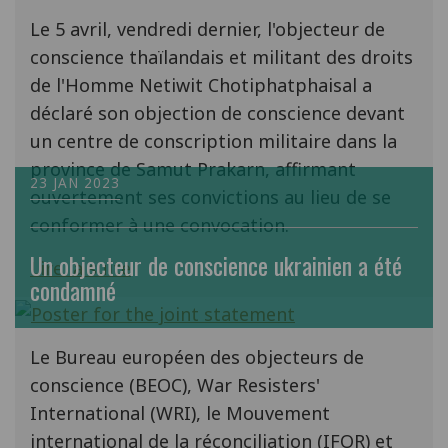
Le 5 avril, vendredi dernier, l'objecteur de
conscience thaïlandais et militant des droits
de l'Homme Netiwit Chotiphatphaisal a
déclaré son objection de conscience devant
un centre de conscription militaire dans la
province de Samut Prakarn, affirmant
23 JAN 2023
ouvertement ses convictions au lieu de se
conformer à une convocation.
Un objecteur de conscience ukrainien a été
Lire la suite
condamné
Le Bureau européen des objecteurs de
conscience (BEOC), War Resisters'
International (WRI), le Mouvement
international de la réconciliation (IFOR) et