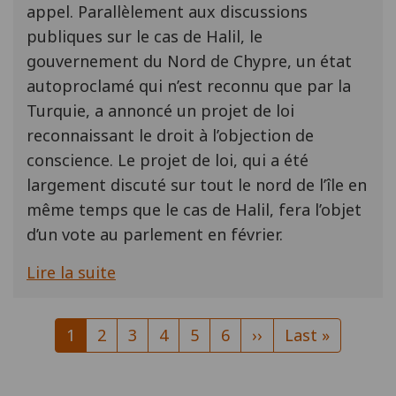
appel. Parallèlement aux discussions
publiques sur le cas de Halil, le
gouvernement du Nord de Chypre, un état
autoproclamé qui n’est reconnu que par la
Turquie, a annoncé un projet de loi
reconnaissant le droit à l’objection de
conscience. Le projet de loi, qui a été
largement discuté sur tout le nord de l’île en
même temps que le cas de Halil, fera l’objet
d’un vote au parlement en février.
Lire la suite
Pagination
Page
1
Page
2
Page
3
Page
4
Page
5
Page
6
Page
››
Dernière
Last »
courante
suivante
page