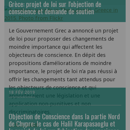
Grèce: projet de loi sur l'objection de
conscience et demande de soutien
Le Gouvernement Grec a annoncé un projet
de loi pour proposer des changements de
moindre importance qui affectent les
objecteurs de conscience. En dépit des
propositions d’améliorations de moindre
importance, le projet de loi n’a pas réussi à
offrir les changements tant attendus pour
les objecteurs de conscience et qui
18 FÉV 2019
apporteraient une législation et une
application non-punitives et non
discriminatoires.
Objection de Conscience dans la partie Nord
de Chypre: le cas de Halil Karapasaoglu et
Lire la suite