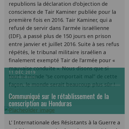
republions la déclaration d'objection de
conscience de Tair Kaminer publiée pour la
première fois en 2016. Tair Kaminer, qui a
refusé de servir dans l'armée israélienne
(IDF), a passé plus de 150 jours en prison
entre janvier et juillet 2016. Suite à ses refus
répétés, le tribunal militaire israélien a
finalement exempté Tair de l'armée pour «
mauvaise conduite ». Nous disons que si
11 DÉC 2019
tout le monde "se comportait mal" de cette
façon, le monde serait beaucoup plus sûr !
Communiqué sur le rétablissement de la
Lire la suite
conscription au Honduras
L’ Internationale des Résistants à la Guerre a