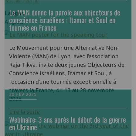
en
de
es
tr
Le MAN donne la parole aux objecteurs de
Langue
conscience israéliens : Itamar et Soul en
Anglais
tournée en France
Le Mouvement pour une Alternative Non-
Violente (MAN) de Lyon, avec l’association
Raja Tikva, invite deux jeunes Objecteurs de
Conscience israéliens, Itamar et Soul, à
l’occasion d’une tournée exceptionnelle à
travers la France, du 13 au 28 novembre
20 FÉV 2025
2025.
Lire la suite
Webinaire: 3 ans après le début de la guerre
en Ukraine