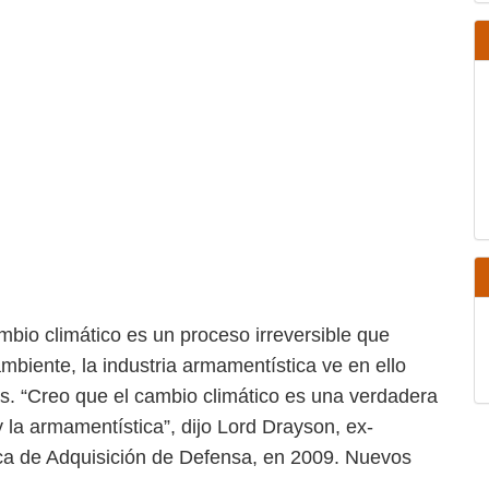
 cambio climático es un proceso irreversible
 medio ambiente, la industria armamentística
cer ganancias. “Creo que el cambio climático
dustria aeroespacial y la armamentística”, dijo
ra Reforma Estratégica de Adquisición de
án apareciendo.
y los cambios asociados en las fuerzas
dustria armamentística: se incrementará la
gurar accesos al petroleo, y también la
mpresas armamentísticas están entrando en
 ambiente, en primer lugar con las