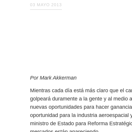
03 MAYO 2013
Por Mark Akkerman
Mientras cada día está más claro que el
que golpeará duramente a la gente y al
ve en ello nuevas oportunidades para ha
es una verdadera oportunidad para la in
Lord Drayson, ex-ministro de Estado pa
Defensa, en 2009. Nuevos mercados est
Los beneficios de la industria militar
Las consecuencias del cambio climático 
armadas son buenas noticias para la in
demanda de armas en el contexto de ase
demanda de armas “verdes”, pues las e
los nuevos mercados de energía y medio