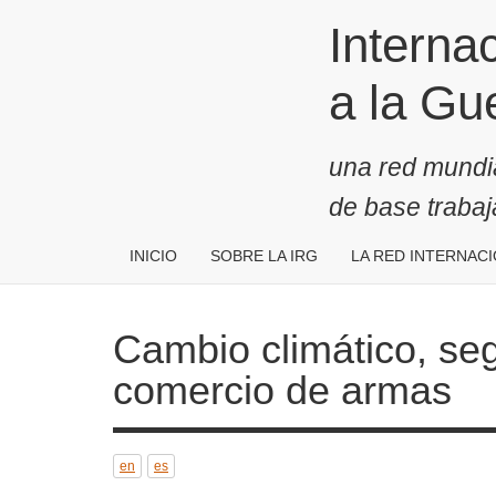
Pasar
Internaci
al
contenido
Guerra
principal
una red mundial
de base traba
INICIO
SOBRE LA IRG
LA RED INTERNAC
Cambio climático, segurid
armas
en
es