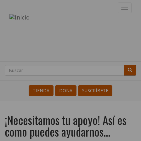
Pasar
Toggl
al
navig
Internacional
contenido
principal
de
Resistentes
a
la
Buscar
Busca
Search
Guerra
TIENDA
DONA
SUSCRÍBETE
¡Necesitamos tu apoyo! Así es
como puedes ayudarnos...