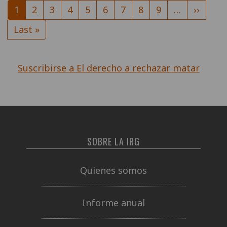
Página
1
Página
2
Página
3
Página
4
Página
5
Página
6
Página
7
Página
8
Página
9
…
Siguien
››
actual
página
Última
Last »
página
Suscribirse a El derecho a rechazar matar
SOBRE LA IRG
Quienes somos
Informe anual