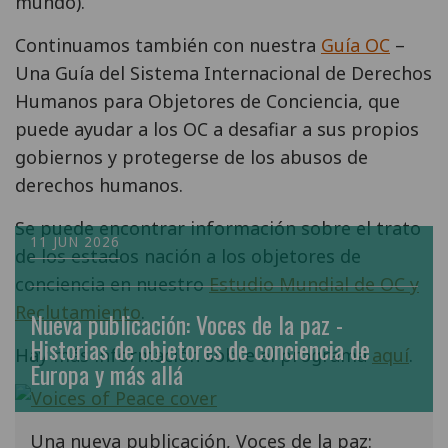
mundo).
Continuamos también con nuestra
Guía OC
–
Una Guía del Sistema Internacional de Derechos
Humanos para Objetores de Conciencia, que
puede ayudar a los OC a desafiar a sus propios
gobiernos y protegerse de los abusos de
derechos humanos.
Se puede encontrar información sobre el trato
11 JUN 2026
de los estados nación a los objetores de
conciencia en nuestro
Estudio Mundial de OC y
Reclutamiento
.
Nueva publicación: Voces de la paz -
Historias de objetores de conciencia de
Hay más información sobre el programa
aquí
.
Europa y más allá
Una nueva publicación, Voces de la paz: