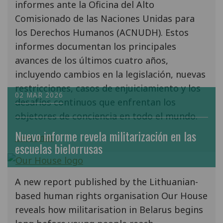
informes ante la Oficina del Alto
Comisionado de las Naciones Unidas para
los Derechos Humanos (ACNUDH). Estos
informes documentan los principales
avances de los últimos cuatro años,
incluyendo cambios en la legislación, nuevas
restricciones, casos de enjuiciamiento y los
02 MAR 2026
desafíos continuos que enfrentan los
objetores de conciencia en todo el mundo.
Nuevo informe revela militarización en las
Leer más
escuelas bielorrusas
A new report published by the Lithuanian-
based human rights organisation Our House
reveals how militarisation in Belarus begins