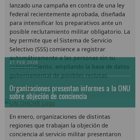
lanzado una campaña en contra de una ley
federal recientemente aprobada, diseñada
para intensificar los preparativos ante un
posible reclutamiento militar obligatorio. La
ley permite que el Sistema de Servicio
Selectivo (SSS) comience a registrar
automáticamente a las personas sin su
27 FEB 2026
consentimiento, ampliando la base de datos
gubernamental de posibles reclutas.
Organizaciones presentan informes a la ONU
Leer más
sobre objeción de conciencia
En enero, organizaciones de distintas
regiones que trabajan la objeción de
conciencia al servicio militar presentaron