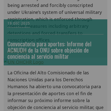
being arrested and forcibly conscripted
under Ukraine’s system of universal military
registration, which is enforced through
19 DIC 2025
coercive measures including arbitrary
detentions and forced transfers to
conscription offices.
Convocatoria para aportes: Informe del
ACNUDH de la ONU sobre objeción de
Leer más
conciencia al servicio militar
La Oficina del Alto Comisionado de las
Naciones Unidas para los Derechos
Humanos ha abierto una convocatoria para
la presentación de aportes con el fin de
informar su próximo informe sobre la
objeción de conciencia al servicio militar, que