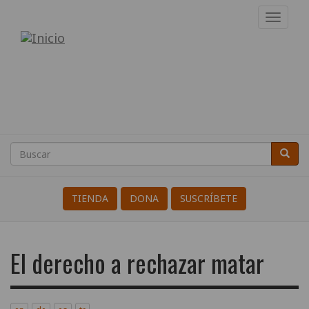
Pasar
Toggl
al
navig
Internacional
contenido
principal
de
Resistentes
a
la
Buscar
Busca
Search
Guerra
TIENDA
DONA
SUSCRÍBETE
El derecho a rechazar matar