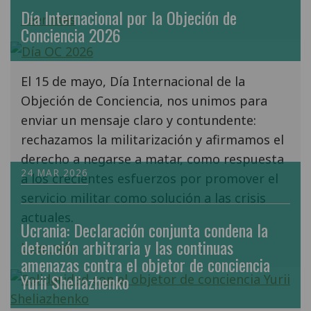
Día Internacional por la Objeción de
Leer más
Conciencia 2026
El 15 de mayo, Día Internacional de la
Objeción de Conciencia, nos unimos para
enviar un mensaje claro y contundente:
rechazamos la militarización y afirmamos el
derecho a negarse a matar, como respuesta
24 MAR 2026
a los crecientes esfuerzos por promover el
servicio militar como solución a las crisis
actuales.
Ucrania: Declaración conjunta condena la
detención arbitraria y las continuas
Leer más
amenazas contra el objetor de conciencia
Yurii Sheliazhenko