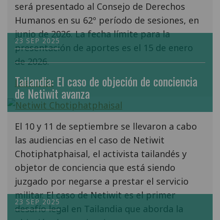
será presentado al Consejo de Derechos
Humanos en su 62º período de sesiones, en
junio de 2026. La fecha límite para la
23 SEP 2025
presentación de aportes es el 15 de enero
de 2026.
Tailandia: El caso de objeción de conciencia
Leer más
de Netiwit avanza
El 10 y 11 de septiembre se llevaron a cabo
las audiencias en el caso de Netiwit
Chotiphatphaisal, el activista tailandés y
objetor de conciencia que está siendo
juzgado por negarse a prestar el servicio
militar. El caso de Netiwit es el primer
23 SEP 2025
desafío legal en Tailandia que aborda la