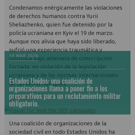
Condenamos enérgicamente las violaciones
de derechos humanos contra Yurii
Sheliazhenko, quien fue detenido por la
policía ucraniana en Kyiv el 19 de marzo.
Aunque nos alivia que haya sido liberado,
sufrió una experiencia traumática y
19 MAR 2026
continúa bajo amenaza de conscripción
forzada, en violación de la legislación
ucraniana y de las normas internacionales
Estados Unidos: una coalición de
de derechos humanos.
organizaciones llama a poner fin a los
preparativos para un reclutamiento militar
Leer más
obligatorio.
Una coalición de organizaciones de la
sociedad civil en todo Estados Unidos ha