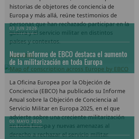
historias de objetores de conciencia de
Europa y más allá, reúne testimonios de
personas que han rechazado participar en la
03 JUN 2026
guerra y el servicio militar en distintos
países y contextos.
Nuevo informe de EBCO destaca el aumento
Leer más
de la militarización en toda Europa
La Oficina Europea por la Objeción de
Conciencia (EBCO) ha publicado su Informe
Anual sobre la Objeción de Conciencia al
Servicio Militar en Europa 2025, en el que
advierte sobre una creciente militarización
06 MAYO 2026
en toda Europa y nuevas amenazas al
derecho a rechazar el servicio militar.