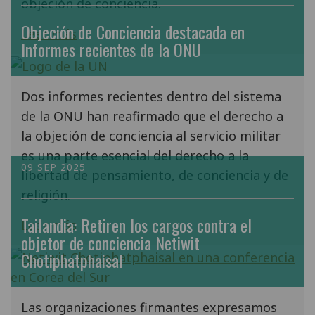
objeción de conciencia.
Objeción de Conciencia destacada en
Leer más
Informes recientes de la ONU
Dos informes recientes dentro del sistema
de la ONU han reafirmado que el derecho a
la objeción de conciencia al servicio militar
es una parte esencial del derecho a la
09 SEP 2025
libertad de pensamiento, de conciencia y de
religión.
Tailandia: Retiren los cargos contra el
Leer más
objetor de conciencia Netiwit
Chotiphatphaisal
Las organizaciones firmantes expresamos