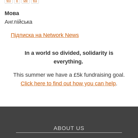
en
fr
de
es
Мова
Англійська
Підписка на Network News
In a world so divided, solidarity is
everything.
This summer we have a £5k fundraising goal.
Click here to find out how you can help
.
ABOUT US