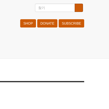
찾
찾기
Search
기
SHOP
DONATE
SUBSCRIBE