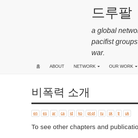
주
드루팔
요
콘
a global networ
텐
츠
pacifist groups
로
war.
건
너
홈
ABOUT
NETWORK
OUR WORK
뛰
기
비폭력 소개
en
es
ar
ca
id
ko
pt-pt
ru
sk
tr
uk
To see other chapters and publica