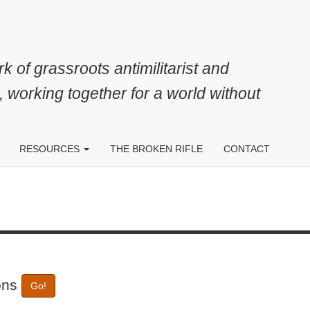
k of grassroots antimilitarist and
, working together for a world without
RESOURCES
THE BROKEN RIFLE
CONTACT
tions
Go!