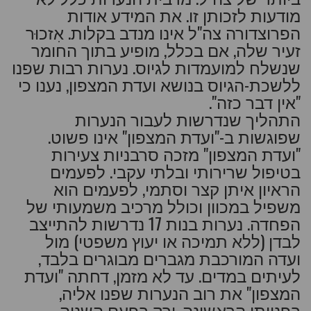
מודעות לזכותן זו. את המידע אודות
הפרוצדורה צה"ל אינו מנדב בקלות. אִזכוּר
זעיר שלה, אם בכלל, מופיע בתוך החומר
שנשלח למועמדות לגיוס. נערות רבות שפנו
ללשכת-הגיוס בנושא ועדת המצפון, נענו כי
"אין דבר כזה".
התהליך שנדרשות לעבור הנערות
שפוגשות ב-"ועדת המצפון" אינו פשוט.
"ועדת המצפון" מזכה סרבניות צעירות
בטיפול שרירותי ובלתי עקבי. לפעמים
הראיון איתן קצר וסתמי, לפעמים הוא
משפיל במכוון וכולל מרכיב משמעותי של
הפחדה. נערות בנות 17 נדרשות להתייצב
לבדן (ללא תמיכה או יעוץ משפטי) מול
ועדה המורכבת מגברים מבוגרים בלבד,
לעיתים במדים. עד לא מזמן, דחתה "ועדת
המצפון" את רוב הנערות שפנו אליה,
בפנייתן הראשונה, ורק בפעם השניה –