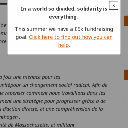
×
In a world so divided, solidarity is
everything.
This summer we have a £5k fundraising
homme assiste à une démonstration du MST. Source:
goal.
Click here to find out how you can
ence CC3.0.
help
.
a fois une menace pour les
itépour un changement social radical. Afin de
 de repenser comment nous travaillons dans les
ment une stratégie pour progresser grâce à de
s d’action directe, et une compréhension de la
inthagen ,
sité de Massachusetts, et militant