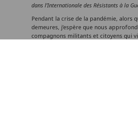
dans l’Internationale des Résistants à la Gu
Pendant la crise de la pandémie, alors
demeures, j’espère que nous approfondi
compagnons militants et citoyens qui vi
des tasses de thé ou des verres de vin, 
développerons des plans visionnaires pou
la façon de vivre nos vies, en nous dem
valeurs et nos principes. J’espère que 
nous bâtirons nos réseaux, et que nous
la construction de larges alliances pour l
Dans cette rupture avec notre façon de 
que nous saisirons l’opportunité de rom
formes ritualisées de protestation, tel
d’autres petites marches de protestatio
nous détestons. Dans ces parties du mon