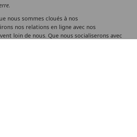
erre.
 que nous sommes cloués à nos
rons nos relations en ligne avec nos
vent loin de nous. Que nous socialiserons avec
avec un film ou un intérêt mutuel, que nous
r l’avenir, et que nous réfléchirons sur
andant si nous vivons vraiment selon nos
nous nous éduquerons et que
 nous concentrerons sur
’avenir.
vivre normale, j’espère aussi
pre avec les
les que les manifestations du 1er mai ou
n contre toutes les choses que
de où la ‘démocratie libérale’