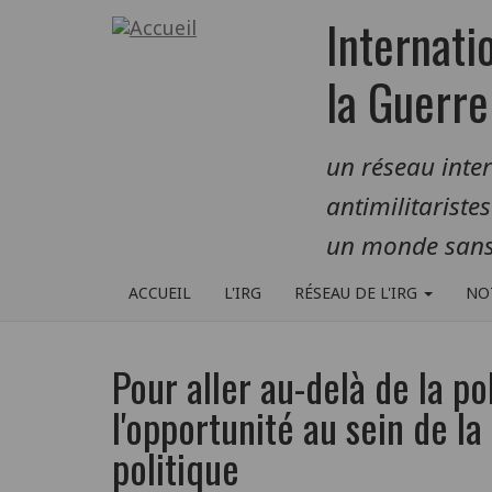
Aller
Internati
au
contenu
la Guerre
principal
un réseau inte
antimilitariste
un monde sans
ACCUEIL
L'IRG
RÉSEAU DE L'IRG
NO
Pour aller au-delà de la po
l'opportunité au sein de l
politique