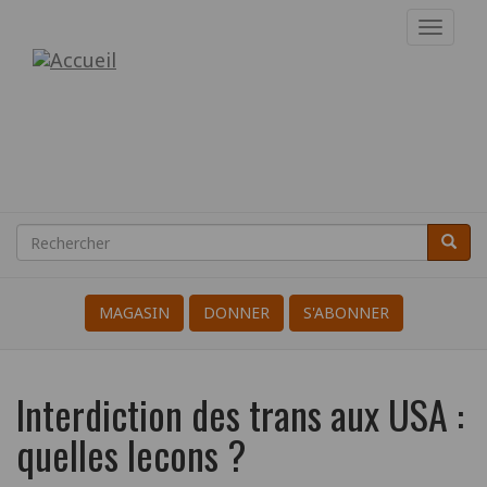
Aller
Toggl
au
navig
Internationale
contenu
principal
des
Résistant(e)s
à
la
Rechercher
Reche
Search
Guerre
MAGASIN
DONNER
S'ABONNER
Interdiction des trans aux USA :
quelles lecons ?