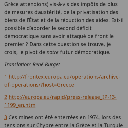
Grèce attendions) vis-à-vis des impôts de plus
de mesures d’austérité, de la privatisation des
biens de l’État et de la réduction des aides. Est-il
possible d’aborder le second déficit
démocratique sans avoir attaqué de front le
premier ? Dans cette question se trouve, je
crois, le pivot de
notre
futur démocratique.
Translation: René Burget
1
http://frontex.europa.eu/operations/archive-
of-operations/?host=Greece
2
http://europa.eu/rapid/press-release_IP-13-
1199_en.htm
3
Ces mines ont été enterrées en 1974, lors des
tensions sur Chypre entre la Grèce et la Turquie