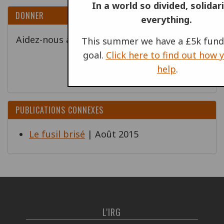
In a world so divided, solidari
DONNER
everything.
Aidez-nous à soutenir l'action antimilitariste
This summer we have a £5k fund
à travers le monde!
goal.
Click here to find out how 
help
.
Donner
PUBLICATIONS CONNEXES
Le fusil brisé
| Août 2015
L'IRG