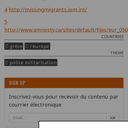
4
http://missingmigrants.iom.int/
5
http://www.amnesty.ca/sites/default/files/eur_0
COUNTRIES
grèce
l'europe
THEME
police militarisation
SIGN UP
Inscrivez-vous pour recevoir du contenu par
courrier électronique
Va!