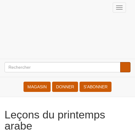
Aller
Toggle
au
naviga
Internationale
contenu
principal
des
Résistant(e)s
à
la
Rechercher
Reche
Search
Guerre
MAGASIN
DONNER
S'ABONNER
Leçons du printemps arabe