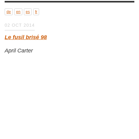
de
en
es
fr
02 OCT 2014
Le fusil brisé 98
April Carter