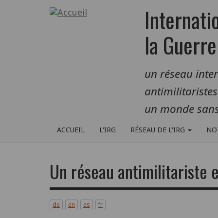
Aller
Internati
au
contenu
la Guerre
principal
un réseau inte
antimilitariste
un monde sans
ACCUEIL
L'IRG
RÉSEAU DE L'IRG
NO
Un réseau antimilitariste
de
en
es
fr