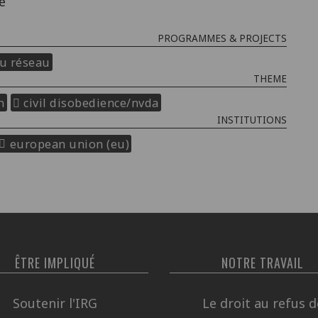
e
PROGRAMMES & PROJECTS
du réseau
THEME
n
civil disobedience/nvda
INSTITUTIONS
european union (eu)
ÊTRE IMPLIQUÉ
NOTRE TRAVAIL
Soutenir l'IRG
Le droit au refus d