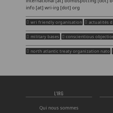
international [at] bombspotting [dot] b
info [at] wri-irg [dot] org
wri friendly organisation
actualités 
military bases
conscientious objectio
north atlantic treaty organization nato
L'IRG
Qui nous sommes