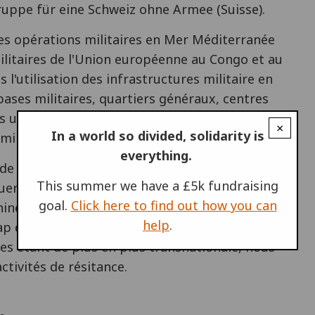
uppe für eine Schweiz ohne Armee (Suisse).
les opérations militaires en Mer Méditerranée
militaires de l'Union européenne au Congo et au
l'utilisation des infrastructures militaire en
bases militaires, quartiers généraux, centres
s utilisés par les armées– forment la colonne
×
In a world so divided, solidarity is
militaires.
everything.
de désobéissance civile et les actions directes
This summer we have a £5k fundraising
er pour arrêter la guerre car elles sont des
goal.
Click here to find out how you can
ine de guerre. Après avoir manifesté contre la
help
.
p de la résistance à la guerre !
res étant de plus en plus transnationale, nous
tivités de résitance.