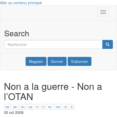
Aller au contenu principal
Toggle
Internationale
navigati
des
Search
Résistant(e)s
Rechercher
Reche
à
la
Magasin
Donner
S'abonner
Guerre
Non a la guerre - Non a
l’OTAN
da
de
en
es
fr
it
ko
mk
nl
tr
05 oct 2008