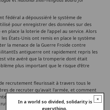
t fédéral a dépoussiéré le système de
utilisé pour enregistrer des données sur des
 place la loterie de l'appel au service. Alors
, les États-Unis ont remis en place le système
nter la menace de la Guerre Froide contre
militantEs antiguerre ont rapidement repris les
s'est vite avéré que la tromperie dont était
oblème plus important que le risque d'être
 de recrutement fleurissait à travers tous le
ières de recruter qu'avait l'armée, et comment
 contexte actuel avec la compréhension que nous
×
In a world so divided, solidarity is
crutement date aussi de ce moment là.
everything.