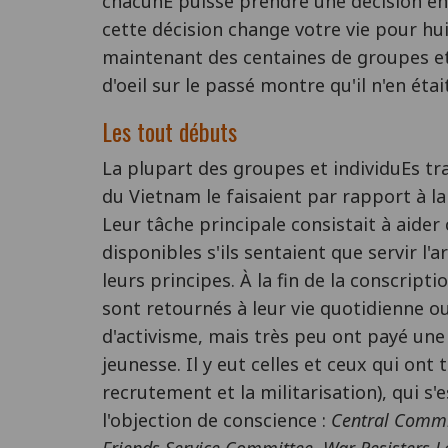
chacunE puisse prendre une décision en
cette décision change votre vie pour h
maintenant des centaines de groupes et
d'oeil sur le passé montre qu'il n'en était
Les tout débuts
La plupart des groupes et individuEs tr
du Vietnam le faisaient par rapport à la
Leur tâche principale consistait à aider
disponibles s'ils sentaient que servir l'
leurs principes. À la fin de la conscript
sont retournés à leur vie quotidienne o
d'activisme, mais très peu ont payé une a
jeunesse. Il y eut celles et ceux qui ont
recrutement et la militarisation), qui s
l'objection de conscience :
Central Commit
Friends Service Committee
,
War Resisters 