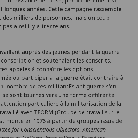
 connaissance de cause, particulièrement si
uit longues années. Cette campagne rassemble
 des milliers de personnes, mais un coup
 pas ainsi il y a trente ans.
availlant auprès des jeunes pendant la guerre
 conscription et soutenaient les conscrits.
 ces appelés à connaître les options
armée ou participer à la guerre était contraire à
ion, nombre de ces militantEs antiguerre s'en
u se sont tournés vers une forme différente
ttention particulière à la militarisation de la
 travaillé avec TFORM (Groupe de travail sur le
'est monté en 1976 à partir de groupes issus de
tee for Conscientious Objectors
,
American
League
et
National Inter-religious Board for