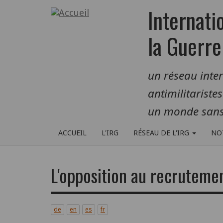
Aller
Internati
au
contenu
la Guerre
principal
un réseau inte
antimilitariste
un monde sans
ACCUEIL
L'IRG
RÉSEAU DE L'IRG
NO
L'opposition au recrutemen
de
en
es
fr