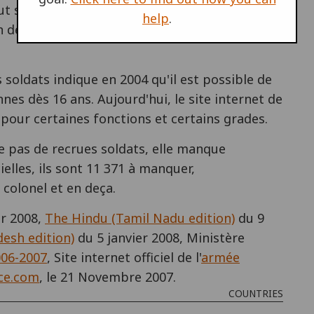
itut supérieurs de formation dans presque tous
help
.
ion de jeunes Indiens participent au Corps des
ts soldats indique en 2004 qu'il est possible de
es dès 16 ans. Aujourd'hui, le site internet de
 pour certaines fonctions et certains grades.
 pas de recrues soldats, elle manque
cielles, ils sont 11 371 à manquer,
 colonel et en deça.
er 2008,
The Hindu (Tamil Nadu edition)
du 9
esh edition)
du 5 janvier 2008, Ministère
006-2007
, Site internet officiel de l'
armée
nce.com
, le 21 Novembre 2007.
COUNTRIES