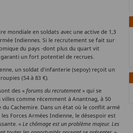
ire mondiale en soldats avec une active de 1,3
Armée Indiennes. Si le recrutement se fait sur
nomique du pays -dont plus du quart vit
 garanti un fort potentiel de recrues.
enne, un soldat d'infanterie (sepoy) reçoit un
roupies (54 à 83 €).
sont des «
forums du recrutement
» qui se
s villes comme récemment à Anantnag, à 50
le du Cachemire. Dans un état où le conflit armé
les Forces Armées Indienne, le désespoir est
ssante. «
Le chômage est un problème majeur. Les
nt toutes les opportunités pouvant se présenter,
»