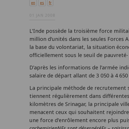
en
es
fr
01 JAN 2008
L'Inde possède la troisième force milita
million d'unités dans les seules Forces 
la base du volontariat, la situation éco
officiellement sous le seuil de pauvreté-
D'après les informations de l'armée indi
salaire de départ allant de 3 050 à 4 650 
La principale méthode de recrutement 
tiennent régulièrement dans différente
kilomètres de Srinagar, la principale vil
menacent ceux qui souhaitent rejoindre 
une force d'enrôlement encore plus pui
cachemirienNEs sont désespéréEs – saisissa