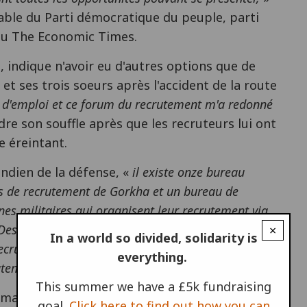
ble du Parti démocratique du peuple, parti
 du The Economic Times.
ndique n'avoir eu d'autres options que de
et ses trois soeurs après l'accident de la route
s d'emploi et ce forum du recrutement m'a redonné
e son souffle après que les recruteurs lui ont
e éreintant.
indien de la défense, «
il existe onze bureau
es de recrutement de Gorkha et un bureau de
es militaires qui organisent leur recrutement via
 Des effort sont mis en oeuvre pour que chaque
×
In a world so divided, solidarity is
recrutement au moins une fois l'an. Durant la
everything.
utement ont enrôlées 27 911 unités dans l'Armée.
»
This summer we have a £5k fundraising
 maintient aussi un Corps National des Cadets,
goal.
Click here to find out how you can