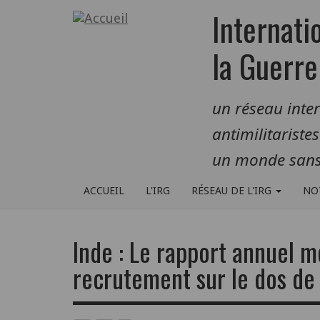
Aller
Internati
au
contenu
la Guerre
principal
un réseau inte
antimilitariste
un monde sans
ACCUEIL
L'IRG
RÉSEAU DE L'IRG
NO
Inde : Le rapport annuel m
recrutement sur le dos de 