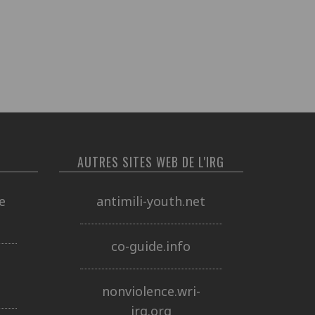
AUTRES SITES WEB DE L'IRG
e
antimili-youth.net
co-guide.info
nonviolence.wri-
irg.org