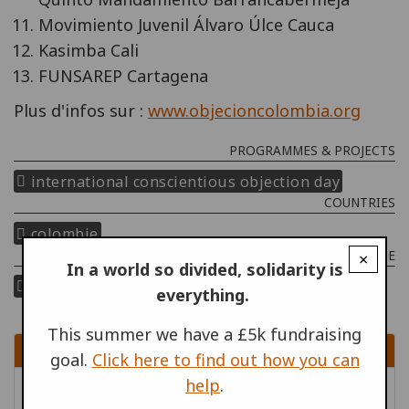
Movimiento Juvenil Álvaro Úlce Cauca
Kasimba Cali
FUNSAREP Cartagena
Plus d'infos sur :
www.objecioncolombia.org
PROGRAMMES & PROJECTS
international conscientious objection day
COUNTRIES
colombie
THEME
×
In a world so divided, solidarity is
conscientious objection
everything.
This summer we have a £5k fundraising
SIGN UP
goal.
Click here to find out how you can
help
.
Inscrivez-vous pour recevoir du contenu par