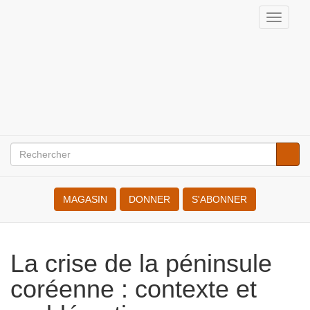
Aller
Toggl
au
navig
Internationale
contenu
principal
des
Résistant(e)s
à
la
Rechercher
Reche
Search
Guerre
MAGASIN
DONNER
S'ABONNER
La crise de la péninsule
coréenne : contexte et