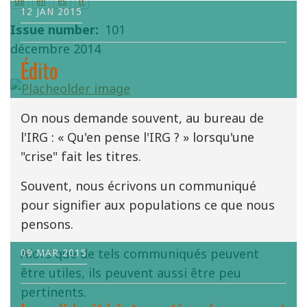
de
en
es
fr
12 JAN 2015
Issue number
101
décembre 2014
Édito
On nous demande souvent, au bureau de
l'IRG : « Qu'en pense l'IRG ? » lorsqu'une
"crise" fait les titres.
Souvent, nous écrivons un communiqué
pour signifier aux populations ce que nous
pensons.
Alors que de tels communiqués peuvent
09 MAR 2015
être utiles, ils peuvent aussi être peu
pertinents.