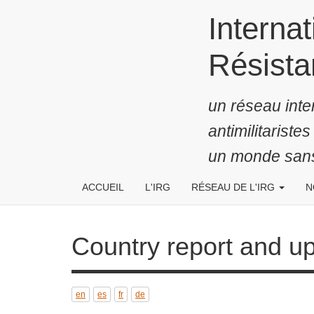
Aller
Internati
au
contenu
la Guerre
principal
un réseau inte
antimilitariste
un monde sans
ACCUEIL
L'IRG
RÉSEAU DE L'IRG
NO
Country report and update
en
es
fr
de