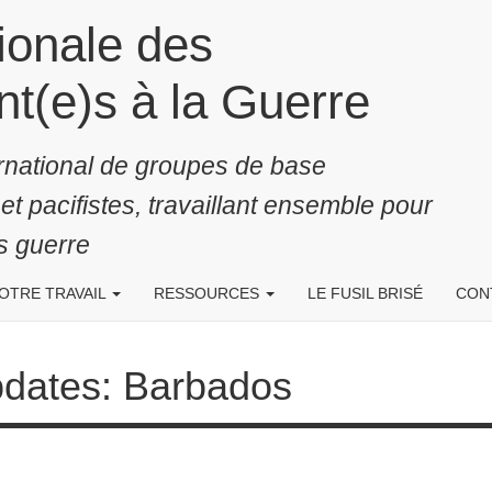
onale des Résistant(e)s à
rnational de groupes de base
s et pacifistes, travaillant ensemble pour
 guerre
TRE TRAVAIL
RESSOURCES
LE FUSIL BRISÉ
CONTAC
s: Barbados