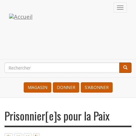
Aller
Toggl
au
navig
Internationale
contenu
principal
des
Résistant(e)s
à
la
Rechercher
Reche
Search
Guerre
MAGASIN
DONNER
S'ABONNER
Prisonnier[e]s pour la Paix