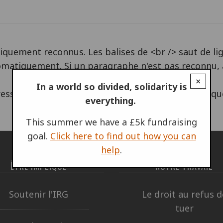
quement reconnus. Les balises de <br /> saut de li
omatiquement. Si un paragraphe n'est pas reconnu,
×
In a world so divided, solidarity is
resses courriel se transforment en liens automatiq
everything.
This summer we have a £5k fundraising
goal.
Click here to find out how you can
help
.
ÊTRE IMPLIQUÉ
NOTRE TRAVAIL
Soutenir l'IRG
Le droit au refus d
tuer