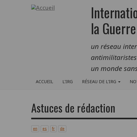
Aller
Internati
au
contenu
la Guerre
principal
un réseau inte
antimilitariste
un monde sans
ACCUEIL
L'IRG
RÉSEAU DE L'IRG
NO
Astuces de rédaction
en
es
fr
de