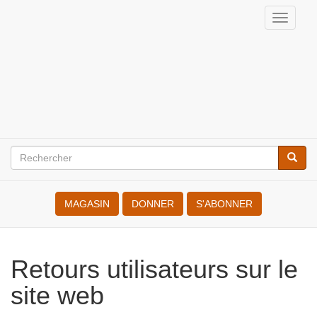
Aller
Toggl
au
Internationale
navig
contenu
des
principal
Résistant(e)s
à
la
Rechercher
Reche
Search
Guerre
MAGASIN
DONNER
S'ABONNER
Retours utilisateurs sur le site
web