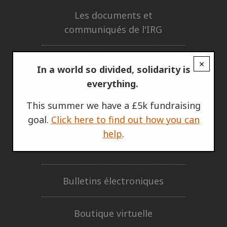
Les documents et
communiqués de l'IRG
Privacy policy
×
In a world so divided, solidarity is
everything.
ÊTRE IMPLIQUÉ
This summer we have a £5k fundraising
Soutenir l'IRG
goal.
Click here to find out how you can
help
.
Notre réseau d'IRG
Bulletins électroniques
Boutique virtuelle