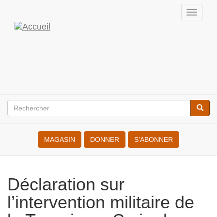
Aller
Toggl
au
navig
Internationale
contenu
principal
des
Résistant(e)s
à
la
Rechercher
Reche
Search
Guerre
MAGASIN
DONNER
S'ABONNER
Déclaration sur l’intervention
militaire de la Turquie en Syrie