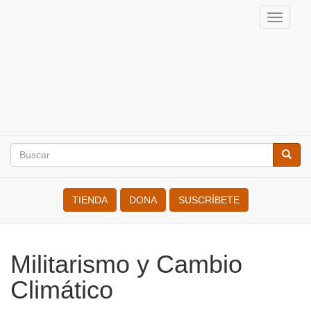
Pasar
Toggle
al
naviga
contenido
Internacional
principal
de
Resistentes
a
Buscar
la
Busca
Search
Guerra
TIENDA
DONA
SUSCRÍBETE
Militarismo y Cambio
Climático