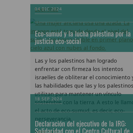
Leer más
04 DIC 2024
Eco-sumud y la lucha palestina por la
justicia eco-social
Las y los palestinos han logrado
enfrentar con firmeza los intentos
israelíes de obliterar el conocimiento 
las habilidades que las y los palestino
utilizan para mantener un vínculo
18 SEP 2024
sostenible con la tierra. A esto le llam
el acto de eco-sumud, es decir, eco-
perseverancia.
Declaración del ejecutivo de la IRG:
Solidaridad con el Centro Cultural de
Leer más