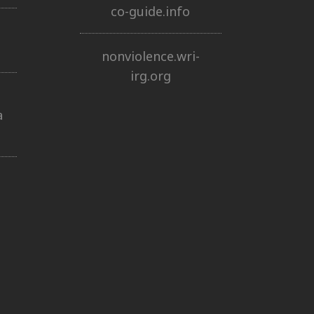
co-guide.info
nonviolence.wri-
irg.org
a