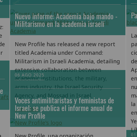
Pa
Nuevo informe: Academia bajo mando -
Militarismo en la academia israelí
z:
e
La
de
New Profile has released a new report
pa
r
titled Academia under Command:
ci
Militarism in Israeli Academia, detailing
de
extensive collaboration between
Ap
06 AGO 2025
academic institutions, the military,
en
arms industry, the Israel Security
nu
se
Agency, and Mossad in Israel.
ma
Voces antimilitaristas y feministas de
la
Israel: se publica el informe anual de
Leer más
en
New Profile
Ye
Lí
01
a
New Profile, una organización