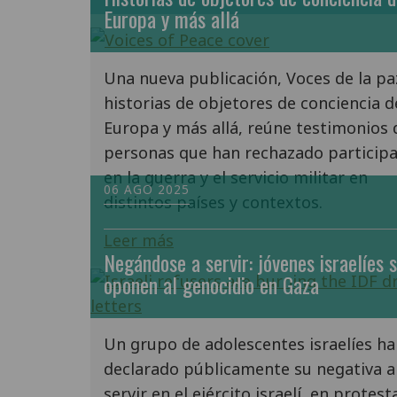
Europa y más allá
Una nueva publicación, Voces de la pa
historias de objetores de conciencia d
Europa y más allá, reúne testimonios 
personas que han rechazado participa
en la guerra y el servicio militar en
06 AGO 2025
distintos países y contextos.
Leer más
Negándose a servir: jóvenes israelíes 
oponen al genocidio en Gaza
Un grupo de adolescentes israelíes ha
declarado públicamente su negativa a
servir en el ejército israelí, en protest