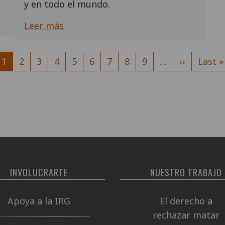
y en todo el mundo.
Leer más
Página
1
Página
2
Página
3
Página
4
Página
5
Página
6
Página
7
Página
8
Página
9
…
Siguiente
››
Últim
Last »
actual
página
págin
INVOLUCRARTE
NUESTRO TRABAJO
Apoya a la IRG
El derecho a
rechazar matar