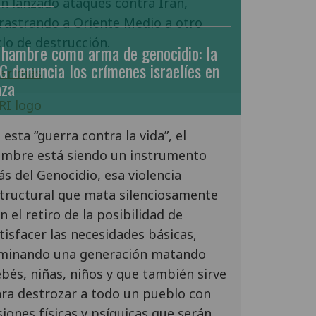
n lanzado ataques contra Irán,
rastrando a Oriente Medio a otro
clo de destrucción.
 hambre como arma de genocidio: la
G denuncia los crímenes israelíes en
er más
aza
 esta “guerra contra la vida”, el
mbre está siendo un instrumento
s del Genocidio, esa violencia
tructural que mata silenciosamente
n el retiro de la posibilidad de
tisfacer las necesidades básicas,
minando una generación matando
bés, niñas, niños y que también sirve
ra destrozar a todo un pueblo con
siones físicas y psíquicas que serán