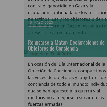
contra el genocidio en Gaza y la
ocupación continuada de los territori
palestinos. Las y los objetores piden e
15 MAYO 2025
fin de la guerra en Gaza e instan a otr
a resistirse al reclutamiento.
Rehusarse a Matar: Declaraciones de
Leer más
Objetores de Conciencia
En ocasión del Día Internacional de la
Objeción de Conciencia, compartimos
las voces de objetoras y objetores de
conciencia de todo el mundo: individu
que se han opuesto a la guerra y al
militarismo al negarse a servir en las
fuerzas armadas.