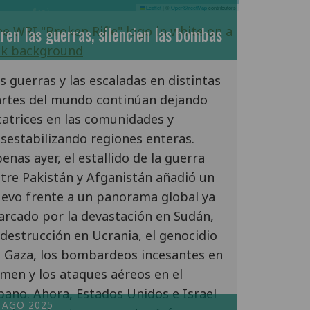
Leaflet
|
©
OpenStreetMap
contributors
ren las guerras, silencien las bombas
s guerras y las escaladas en distintas
rtes del mundo continúan dejando
catrices en las comunidades y
sestabilizando regiones enteras.
enas ayer, el estallido de la guerra
tre Pakistán y Afganistán añadió un
evo frente a un panorama global ya
rcado por la devastación en Sudán,
 destrucción en Ucrania, el genocidio
 Gaza, los bombardeos incesantes en
men y los ataques aéreos en el
bano. Ahora, Estados Unidos e Israel
 AGO 2025