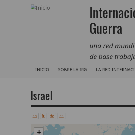
Pasar
Internaci
al
contenido
Guerra
principal
una red mundial
de base traba
INICIO
SOBRE LA IRG
LA RED INTERNAC
Israel
en
fr
de
es
+