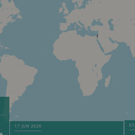
03
17 JUN 2026
de