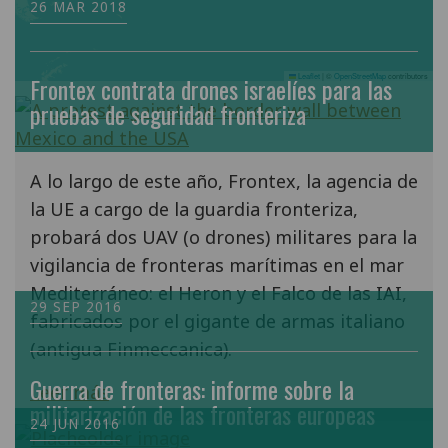
26 MAR 2018
Leaflet
|
©
OpenStreetMap
contributors
Frontex contrata drones israelíes para las
pruebas de seguridad fronteriza
A lo largo de este año, Frontex, la agencia de
la UE a cargo de la guardia fronteriza,
probará dos UAV (o drones) militares para la
vigilancia de fronteras marítimas en el mar
Mediterráneo: el Heron y el Falco de las IAI,
29 SEP 2016
fabricados por el gigante de armas italiano
(antigua Finmeccanica).
Guerra de fronteras: informe sobre la
Leer más
militarización de las fronteras europeas
24 JUN 2016