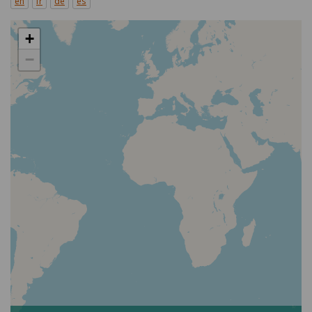
en
fr
de
es
+
−