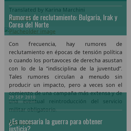
Translated by Karina Marchini
Rumores de reclutamiento: Bulgaria, Irak y
Leer más
Corea del Norte
Con frecuencia, hay rumores de
reclutamiento en épocas de tensión política
o cuando los portavoces de derecha asustan
con lo de la “indisciplina de la juventud”.
Tales rumores circulan a menudo sin
producir un impacto, pero a veces son el
comienzo de una campaña más extensa y de
29 SEP 2010
una eventual reintroducción del servicio
militar obligatorio.
¿Es necesaria la guerra para obtener
Leer más
justicia?