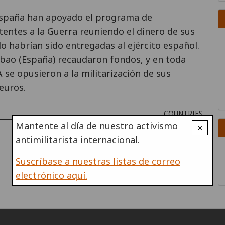
 España han apoyado el programa de
tentes a la Guerra reuniendo el dinero de sus
o habrían sido entregadas al ejército español.
ilbao (España) recaudaron fondos, y en toda
 se opusieron a la militarización de sus
euros.
COUNTRIES
Mantente al día de nuestro activismo
×
antimilitarista internacional.
Suscríbase a nuestras listas de correo
electrónico aquí.