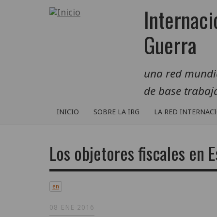
Pasar
Internaci
al
contenido
Guerra
principal
una red mundial
de base traba
INICIO
SOBRE LA IRG
LA RED INTERNAC
Los objetores fiscales en 
en
08 ENE 2016