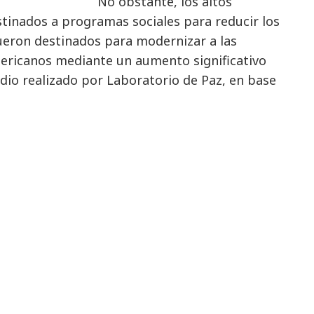
No obstante, los altos
tinados a programas sociales para reducir los
ueron destinados para modernizar a las
ericanos mediante un aumento significativo
io realizado por Laboratorio de Paz, en base
ra la Paz de Estocolmo (SIPRI), se conoció que
150% la compra de armas, gastando entre los
ones de dólares. Los gastos militares a nivel
es de dólares, o 2.5 % del Producto Interno
el gasto en defensa fue de aproximadamente el
medio mundial.
re la profundización de una economía primario-
ción de las empresas extractivas, tanto por
cha”, y el aumento de la militarización de los
n. Sobre esto, el investigador y periodista
 hay extractivismo sin militarización de la