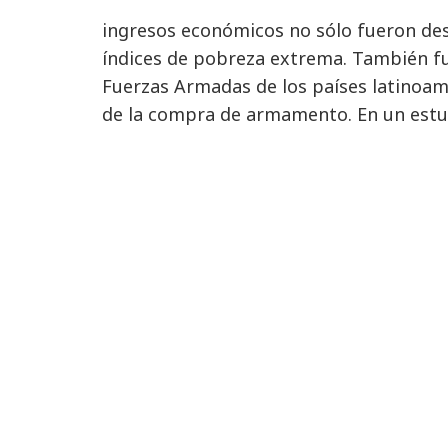
ingresos económicos no sólo fueron des
índices de pobreza extrema. También f
Fuerzas Armadas de los países latinoam
de la compra de armamento. En un estud
a las cifras del Instituto de Estudios pa
América Latina había aumentado en un 
años 2000 al 2010 la cifra de 13.624 mill
mundial en el 2012 llegaron a 1.7 billon
Bruto (PIB) global. En América Latina, 
4% de su PIB total, por encima del pro
A su vez, existe una relación clara ent
exportadora basada en la intensifica
gobiernos de “izquierda” como de “dere
territorios donde estas se encuentra
uruguayo Raúl Zibechi ha dicho: “No