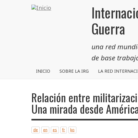
Pasar
Internaci
al
contenido
Guerra
principal
una red mundial
de base traba
INICIO
SOBRE LA IRG
LA RED INTERNAC
Relación entre militarizaci
Una mirada desde América
de
en
es
fr
ko