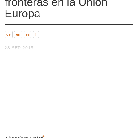
fronteras en la Unión
Europa
de
en
es
fr
28 SEP 2015
1