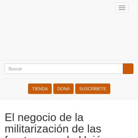
Pasar
Toggle
al
Internacional
naviga
contenido
de
principal
Resistentes
a
la
Buscar
Busca
Search
Guerra
TIENDA
DONA
SUSCRÍBETE
El negocio de la
militarización de las