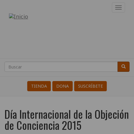
Pasar
Toggl
al
navig
Internacional
contenido
principal
de
Resistentes
a
la
Buscar
Busca
Search
Guerra
TIENDA
DONA
SUSCRÍBETE
Día Internacional de la Objeción
de Conciencia 2015