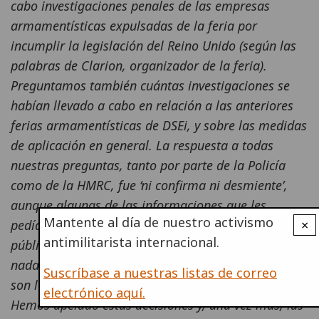
cabo investigaciones penales de las empresas
armamentísticas expulsadas de la feria por
incumplir la legislación del Reino Unido (según las
palabras de Clarion, organizador de la feria).
Preguntamos también cuántas investigaciones se
habían llevado a cabo en relación a las anteriores
ferias armamentísticas de DSEi, y sobre las medidas
de aplicación en general. La respuesta a todas
nuestras preguntas, tanto por parte de la Policía
como de la HMRC, fue ‘ni confirma ni desmiente’,
aunque algunas de las informaciones que les
Mantente al día de nuestro activismo
pedíamos que confirmasen ya eran de conocimiento
×
antimilitarista internacional.
público. Parece ser que la actitud de ‘no confirmar
nada’ es la que pretenden mantener. Las preguntas
Suscríbase a nuestras listas de correo
son legítimas y de un enorme interés público.
electrónico aquí.
Hemos apelado estas decisiones y, una vez más, las