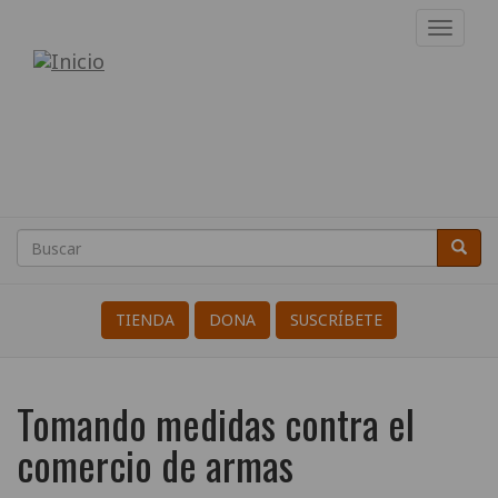
Pasar
Toggl
al
navig
Internacional
contenido
principal
de
Resistentes
a
la
Buscar
Busca
Search
Guerra
TIENDA
DONA
SUSCRÍBETE
Tomando medidas contra el
comercio de armas