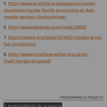
5.
http://www.article36.org/weapons/cluster-
munitions/cluster-bomb-promotion-at-dsei-
reveals-serious-shortcomings/
6.
h
ttp://www.ekklesia.co.uk/node/20093
7.
http://newint.org/blog/2014/02/10/dsei-arms-
fair-protesters/
8.
http://www.stopthearmsfair.org.uk/on-
trial/charges-dropped/
PROGRAMMES & PROJECTS
especuladores de la guerra