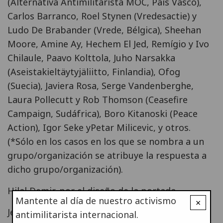
(Alternativa Antimilitarista MOC, País Vasco),
Carlos Barranco, Roel Stynen (Vredesactie) y
Ludo De Brabander (Vrede, Bélgica), Sheehan
Moore, Amine Ay, Hechem El Jed, Remígio y Ivo
Chilaule, Paavo Kolttola, Juho Narsakka
(Aseistakieltäytyjäliitto, Finlandia), Ofog
(Suecia), Javiera Rosa, Serge Vandenberghe,
Laura Pollecutt y Rob Thomson (Ceasefire
Campaign, Sudáfrica), Boro Kitanoski (Peace
Action), Igor Seke yPetar Milicevic, y otros.
(*Sólo en los casos en los que se nombra a un
grupo/organización se atribuye la respuesta a
dicho grupo/organización).
Hilal Demir, por el diseño de la portada.
Mantente al día de nuestro activismo
×
Jessica Metheringham, Michèle Brock, Graham
antimilitarista internacional.