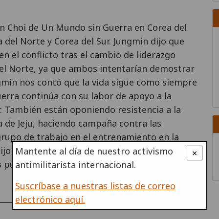
in Choi de Un Mundo sin Guerra en Corea del
 del Norte y Corea del Sur. Jungmin dijo que
 el conflicto tras el cambio de liderazgo
el Norte, ya que ambos intentarían demostrar
ngmin nos contó que la vida sigue como siempre
erra continúa con su labor de apoyo a la
ar. También están oponiendo resistencia a la
la de Jeju, haciendo campaña contra las
rupo de trabajo en el entrenamiento en la
 dijo que trabajar con gente de Un Mundo sin
Mantente al día de nuestro activismo
×
as pueden cambiar!
antimilitarista internacional.
Suscríbase a nuestras listas de correo
COUNTRIES
electrónico aquí.