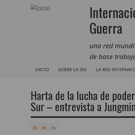
Pasar
Internaci
al
contenido
Guerra
principal
una red mundial
de base traba
INICIO
SOBRE LA IRG
LA RED INTERNAC
Harta de la lucha de poder
Sur – entrevista a Jungmi
de
en
es