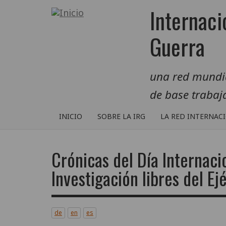
Pasar
Internaci
al
contenido
Guerra
principal
una red mundial
de base traba
INICIO
SOBRE LA IRG
LA RED INTERNAC
Crónicas del Día Internaci
Investigación libres del Ej
de
en
es