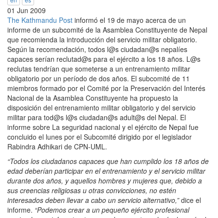
01 Jun 2009
The Kathmandu Post
informó el 19 de mayo acerca de un
informe de un subcomité de la Asamblea Constituyente de Nepal
que recomienda la introducción del servicio militar obligatorio.
Según la recomendación, todos l@s ciudadan@s nepalíes
capaces serían reclutad@s para el ejército a los 18 años. L@s
reclutas tendrían que someterse a un entrenamiento militar
obligatorio por un período de dos años. El subcomité de 11
miembros formado por el Comité por la Preservación del Interés
Nacional de la Asamblea Constituyente ha propuesto la
disposición del entrenamiento militar obligatorio y del servicio
militar para tod@s l@s ciudadan@s adult@s del Nepal. El
informe sobre La seguridad nacional y el ejército de Nepal fue
concluido el lunes por el Subcomité dirigido por el legislador
Rabindra Adhikari de CPN-UML.
“Todos los ciudadanos capaces que han cumplido los 18 años de
edad deberían participar en el entrenamiento y el servicio militar
durante dos años, y aquellos hombres y mujeres que, debido a
sus creencias religiosas u otras convicciones, no estén
interesados deben llevar a cabo un servicio alternativo,”
dice el
informe.
“Podemos crear a un pequeño ejército profesional