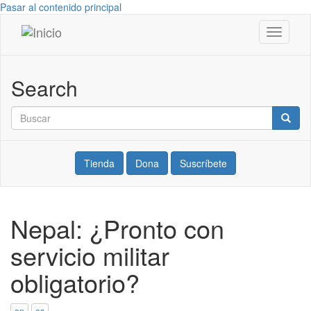
Pasar al contenido principal
Toggle
Internacional
navigati
de
Search
Resistentes
Buscar
Buscar
a
la
Tienda
Dona
Suscríbete
Guerra
Nepal: ¿Pronto con
servicio militar
obligatorio?
en
es