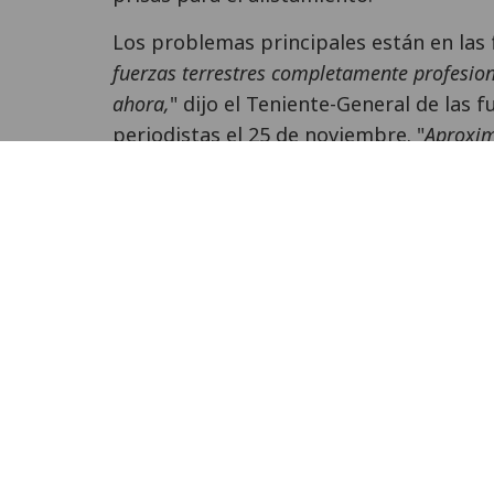
Los problemas principales están en las f
fuerzas terrestres completamente profesion
ahora,
" dijo el Teniente-General de las 
periodistas el 25 de noviembre. "
Aproxim
ejército un año, y el proceso de contratar 
dijo. Para superar esto, el ejército se 
ejército sea una idea atractiva para la 
televisión aparecen con regularidad en l
especial, profarmy.bg, ha sido lanzado o
para convertirse en "uno de nosotros".
Además, Bulgaria - que puso en práctica
de conciencia para los reclutas - no rec
para los soldados profesionales.
Fuentes:
The Sofia Echo
, 30 de noviembr