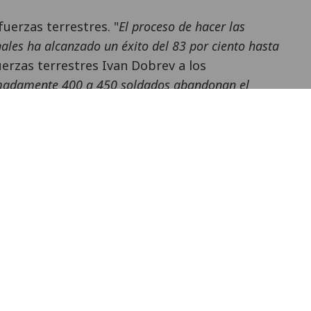
uerzas terrestres. "
El proceso de hacer las
ales ha alcanzado un éxito del 83 por ciento hasta
fuerzas terrestres Ivan Dobrev a los
adamente 400 a 450 soldados abandonan el
a nuevos soldados seguirá en los próximos años,
"
ha esforzado en hacer que el reclutamiento en el
generación joven. Anuncios publicitarios en la
a Televisión Búlgara Nacional y un sitio web
freciendo, según sus palabras, la posibilidad
 de forma deficiente el derecho a la objeción
onoce el derecho a la objeción de conciencia
e de 2007