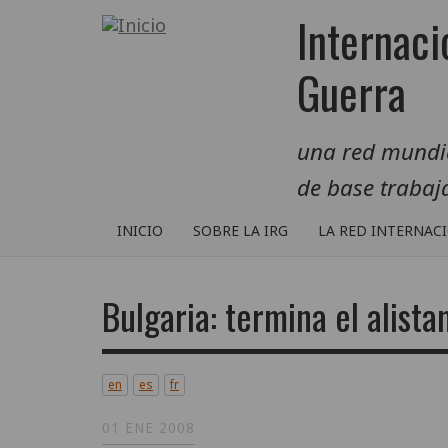
Pasar
Internaci
al
contenido
Guerra
principal
una red mundial
de base traba
INICIO
SOBRE LA IRG
LA RED INTERNAC
Bulgaria: termina el alist
en
es
fr
01 ENE 2008