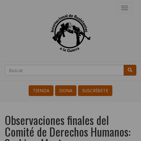
Pasar
Toggl
al
navig
contenido
principal
Internacional
de
Buscar
Busca
Search
Resistentes
a
TIENDA
DONA
SUSCRÍBETE
la
Guerra
Observaciones finales del
Comité de Derechos Humanos: