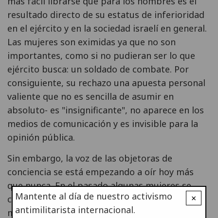
más fácil librarse que para los hombres es el
resultado directo de su estatus de inferioridad
en el ejército y en la sociedad israelí en general.
Las mujeres son eximidas ya que no son
importantes, como si no pudieran ser lo que
ejército busca: un soldado de combate. Por
consiguiente, su rechazo una apuesta personal
valiente que no es sencilla de asumir en
absoluto- es "insignificante", no aparece en los
medios de comunicación y es invisible para la
opinión pública.
Sin embargo, la voz de las objetoras de
conciencia se está empezando a oír hoy más
que nunca. En el pasado algunas mujeres se
Mantente al día de nuestro activismo
×
casaban a los dieciocho para evitar el servicio
antimilitarista internacional.
militar (en Israel las mujeres casadas están