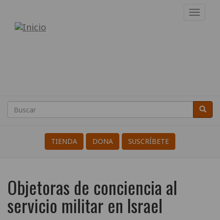
Pasar
Toggl
al
navig
Internacional
contenido
principal
de
Resistentes
a
la
Buscar
Busca
Search
Guerra
TIENDA
DONA
SUSCRÍBETE
Objetoras de conciencia al
servicio militar en Israel