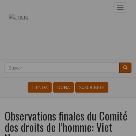
Pasar
Toggl
al
navig
Internacional
contenido
principal
de
Resistentes
a
la
Buscar
Busca
Search
Guerra
TIENDA
DONA
SUSCRÍBETE
Observations finales du Comité
des droits de l’homme: Viet