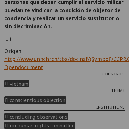
personas que deben cumplir el servicio militar
puedan reivindicar la condición de objetor de
conciencia y realizar un servicio sustitutorio
sin discriminación.
(...)
Origen:
http://www.unhchr.ch/tbs/doc.nsf/(Symbol)/CCPR
Opendocument
COUNTRIES
vietnam
THEME
conscientious objection
INSTITUTIONS
concluding observations
un human rights committee