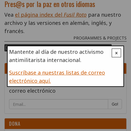
Pres@s por la paz en otros idiomas
Vea
el página index del
Fusil Roto
para nuestro
archivo y las versiones en alemán, inglés, y
francés.
PROGRAMMES & PROJECTS
día de prisioneros y prisioneras por la paz
Mantente al día de nuestro activismo
×
antimilitarista internacional.
SUSCRÍBETE
Suscríbase a nuestras listas de correo
electrónico aquí.
Regístrese para recibir el contenido por
correo electrónico
Go!
DONA