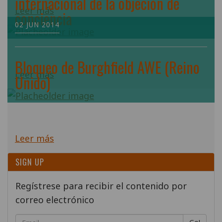
internacional de la objeción de
Leer más
conciencia
02 JUN 2014
Bloqueo de Burghfield AWE (Reino
Leer más
Unido)
Leer más
SIGN UP
Regístrese para recibir el contenido por
correo electrónico