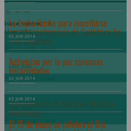
de
en
es
La fecha límite para inscribirse
Issue number
13
para la conferencia de Sudáfrica ha
Mayo 2014
02 JUN 2014
sido ampliada
Activistas por la paz coreanas
Leer más
encarceladas
02 JUN 2014
02 JUN 2014
Llamamiento de Nozizwe Madlala-
Leer más
Routledge
El 15 de mayo se celebra el Día