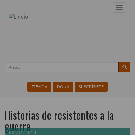
Pasar
Toggl
al
navig
Internacional
contenido
principal
de
Resistentes
a
la
Buscar
Busca
Search
Guerra
TIENDA
DONA
SUSCRÍBETE
Historias de resistentes a la
guerra
02 JUN 2014