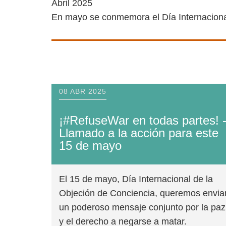
Abril 2025
En mayo se conmemora el Día Internacio
08 ABR 2025
¡#RefuseWar en todas partes! -
Llamado a la acción para este 15 de
mayo
El 15 de mayo, Día Internacional de la
Objeción de Conciencia, queremos
enviar un poderoso mensaje conjunto
por la paz y el derecho a negarse a
matar. Especialmente en tiempos de
conflicto armado global, es más
importante que nunca promover el
debate público sobre el reclutamiento