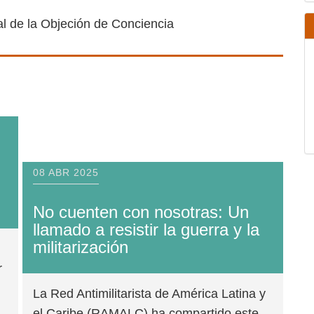
nal de la Objeción de Conciencia
08 ABR 2025
No cuenten con nosotras: Un llamado a
resistir la guerra y la militarización
La Red Antimilitarista de América
Latina y el Caribe (RAMALC) ha
compartido este llamado internacional
para el Día Internacional de la Objeción
de Conciencia. Es una invitación a
rechazar la militarización y la guerra,
negándose a ser parte de sistemas
construidos sobre la violencia y la
,
explotación. Con nosotras no