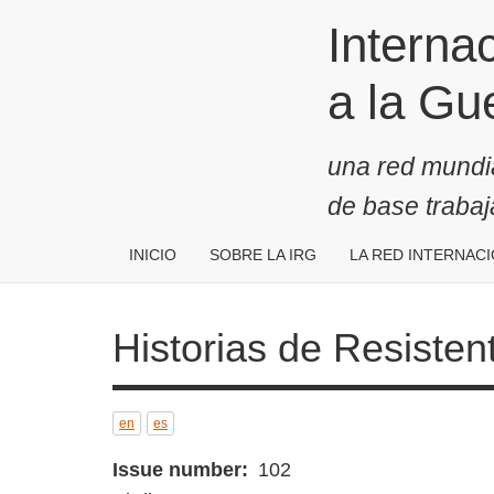
Pasar
Internaci
al
contenido
Guerra
principal
una red mundial
de base traba
INICIO
SOBRE LA IRG
LA RED INTERNAC
Historias de Resistentes a
en
es
Issue number
102