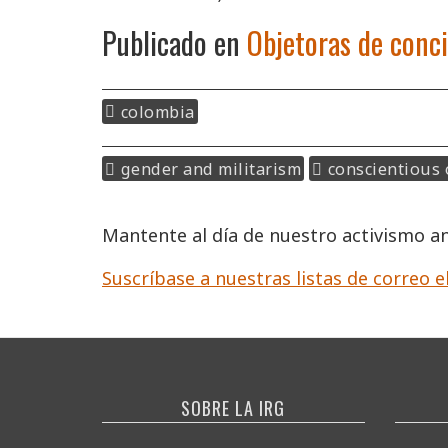
Publicado en
Objetoras de conci
colombia
gender and militarism
conscientious 
Mantente al día de nuestro activismo ant
Suscríbase a nuestras listas de correo e
SOBRE LA IRG