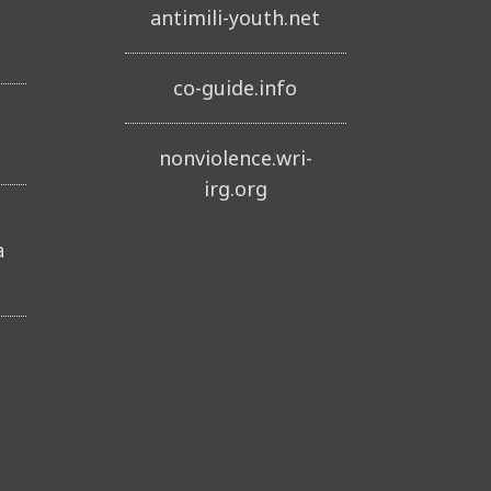
antimili-youth.net
co-guide.info
nonviolence.wri-
irg.org
a