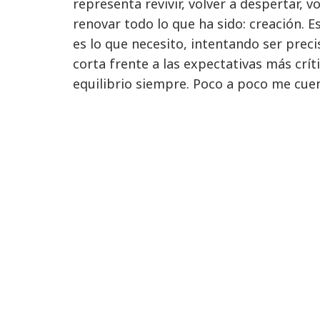
representa revivir, volver a despertar, vo
renovar todo lo que ha sido: creación. 
es lo que necesito, intentando ser pre
corta frente a las expectativas más críti
equilibrio siempre. Poco a poco me cuen
cuento a las demás personas. Y poco a p
ser incondicionalmente, para poder am
Empecé mi viaje con los militares en juni
con la comprensión de que me estaba 
creían en el sacrificio por un Bien Mayor
comprensión de que estaría construyend
seres humanos, quedara esto cerca o lej
energía y viva.
Mi padre y mi tío había servido en el Ejé
entonces y ahora, nunca les describirí