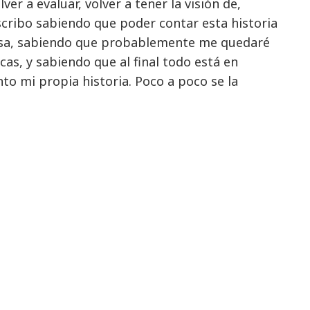
lver a evaluar, volver a tener la visión de,
Escribo sabiendo que poder contar esta historia
cisa, sabiendo que probablemente me quedaré
cas, y sabiendo que al final todo está en
to mi propia historia. Poco a poco se la
oco, sano, gano en claridad y amo a mi bello
ar a las demás personas incondicionalmente.
o del 2001. Me uní a las Reservas del Ejército
uniendo a una comunidad de personas que
. Me uní a las Reservas del Ejército con la
o futuros seguros y más libres para todos los
os, y con esa comprensión, me sentía llena de
rcito, y por mis interacciones con ellos
a como hombres malvados. Son cariñosos y