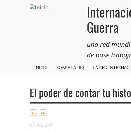
Pasar
Internaci
al
contenido
Guerra
principal
una red mundial
de base traba
INICIO
SOBRE LA IRG
LA RED INTERNAC
El poder de contar tu histo
en
es
08 JUL 2011