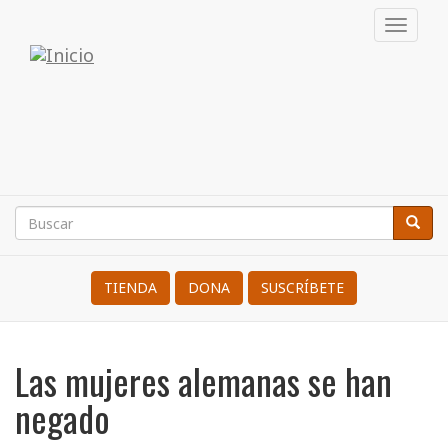
Pasar
Toggl
al
navig
Internacional
contenido
principal
de
Resistentes
a
la
Buscar
Busca
Search
Guerra
TIENDA
DONA
SUSCRÍBETE
Las mujeres alemanas se han
negado